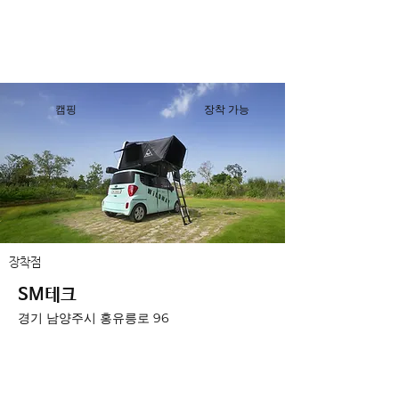
캠핑
장착 가능
장착점
SM테크
경기 남양주시 홍유릉로 96