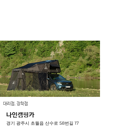
캠핑
구매, 장착 가능
대리점, 장착점
나인캠핑카
경기 광주시 초월읍 산수로 58번길 17