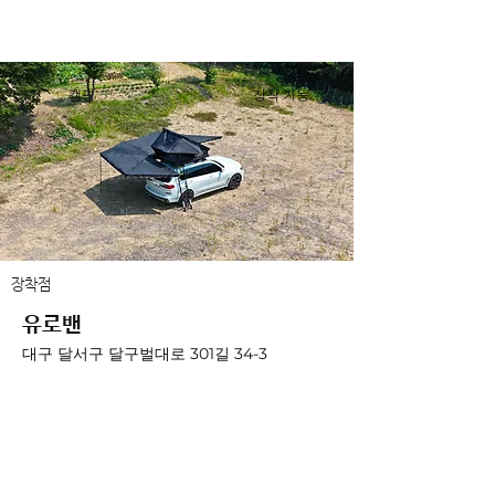
캠핑
장착 가능
장착점
유로밴
대구 달서구 달구벌대로 301길 34-3