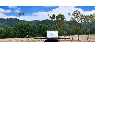
캠핑
장착 가능
장착점
합동쇼바
부산 부산진구 전포대로 306번길 27