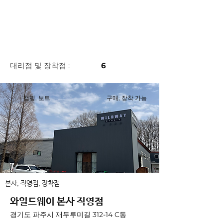
​대리점 및 장착점 :
6
캠핑, 보트
구매, 장착 가능
본사, 직영점, 장착점
와일드웨이 본사 직영점
경기도 파주시 재두루미길 312-14 C동